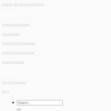
Display for Seminar Rooms
Product
Interactive Board
LED Display
Stand Alone Signage
Kiosk Digital Signage
Digital Podium
Business
Our Customers
Blog
Search
for: