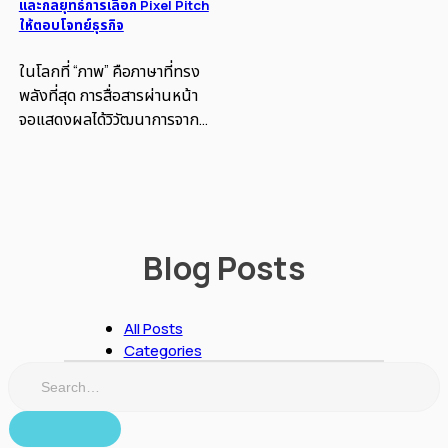
และกลยุทธ์การเลือก Pixel Pitch
ให้ตอบโจทย์ธุรกิจ
ในโลกที่ “ภาพ” คือภาษาที่ทรง
พลังที่สุด การสื่อสารผ่านหน้า
จอแสดงผลได้วิวัฒนาการจาก
การใช้โปรเจกเตอร์หรือป้ายไว
นิล มาสู่เทคโนโลยีที่ล้ำสมัยที่สุด
ในปัจจุบัน นั่นคือ “LED Fine
Pitch” หรือ “จอแอลอีดีความ
ละเอียดสูงพิเศษ” ถ้าคุณเคยยืน
Blog Posts
อยู่หน้าจอโฆษณาขนาดใหญ่
ประเภทนี้ แล้วรู้สึกว่า ทำไมภาพ
ถึงละเอียดจนหาจุดสีไม่เจอ —...
All Posts
Categories
Search
for: