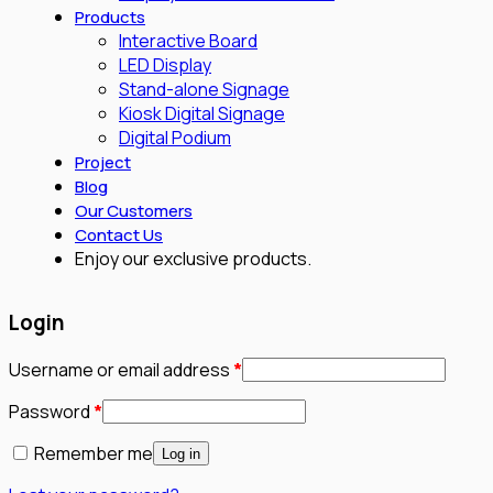
Products
Interactive Board
LED Display
Stand-alone Signage
Kiosk Digital Signage
Digital Podium
Project
Blog
Our Customers
Contact Us
Enjoy our exclusive products.
Login
Required
Username or email address
*
Required
Password
*
Remember me
Log in