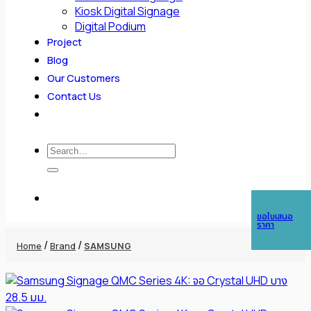
Kiosk Digital Signage
Digital Podium
Project
Blog
Our Customers
Contact Us
Search
for:
ขอใบเสนอ
ราคา
/
/
Home
Brand
SAMSUNG