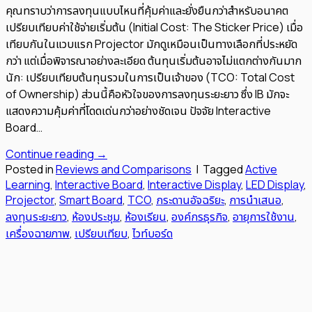
คุณทราบว่าการลงทุนแบบไหนที่คุ้มค่าและยั่งยืนกว่าสำหรับอนาคต
เปรียบเทียบค่าใช้จ่ายเริ่มต้น (Initial Cost: The Sticker Price) เมื่อ
เทียบกันในแวบแรก Projector มักดูเหมือนเป็นทางเลือกที่ประหยัด
กว่า แต่เมื่อพิจารณาอย่างละเอียด ต้นทุนเริ่มต้นอาจไม่แตกต่างกันมาก
นัก: เปรียบเทียบต้นทุนรวมในการเป็นเจ้าของ (TCO: Total Cost
of Ownership) ส่วนนี้คือหัวใจของการลงทุนระยะยาว ซึ่ง IB มักจะ
แสดงความคุ้มค่าที่โดดเด่นกว่าอย่างชัดเจน ปัจจัย Interactive
Board…
Continue reading
→
Posted in
Reviews and Comparisons
|
Tagged
Active
Learning
,
Interactive Board
,
Interactive Display
,
LED Display
,
Projector
,
Smart Board
,
TCO
,
กระดานอัจฉริยะ
,
การนำเสนอ
,
ลงทุนระยะยาว
,
ห้องประชุม
,
ห้องเรียน
,
องค์กรธุรกิจ
,
อายุการใช้งาน
,
เครื่องฉายภาพ
,
เปรียบเทียบ
,
ไวท์บอร์ด